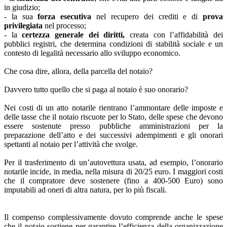
in giudizio;
- la sua
forza esecutiva
nel recupero dei crediti e di
prova
privilegiata
nel processo;
- la
certezza generale dei diritti,
creata con l’affidabilità dei
pubblici registri, che determina condizioni di stabilità sociale e un
contesto di legalità necessario allo sviluppo economico.
Che cosa dire, allora, della parcella del notaio?
Davvero tutto quello che si paga al notaio è suo onorario?
Nei costi di un atto notarile rientrano l’ammontare delle imposte e
delle tasse che il notaio riscuote per lo Stato, delle spese che devono
essere sostenute presso pubbliche amministrazioni per la
preparazione dell’atto e dei successivi adempimenti e gli onorari
spettanti al notaio per l’attività che svolge.
Per il trasferimento di un’autovettura usata, ad esempio, l’onorario
notarile incide, in media, nella misura di 20/25 euro. I maggiori costi
che il compratore deve sostenere (fino a 400-500 Euro) sono
imputabili ad oneri di altra natura, per lo più fiscali.
Il compenso complessivamente dovuto comprende anche le spese
che il notaio sostiene per garantire l’efficienza della organizzazione