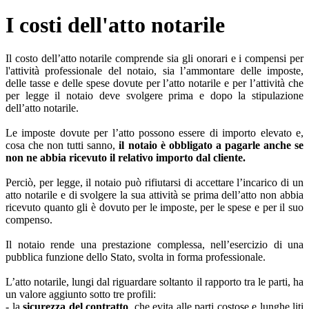
I costi dell'atto notarile
Il costo dell’atto notarile comprende sia gli onorari e i compensi per
l'attività professionale del notaio, sia l’ammontare delle imposte,
delle tasse e delle spese dovute per l’atto notarile e per l’attività che
per legge il notaio deve svolgere prima e dopo la stipulazione
dell’atto notarile.
Le imposte dovute per l’atto possono essere di importo elevato e,
cosa che non tutti sanno,
il notaio è obbligato a pagarle anche se
non ne abbia ricevuto il relativo importo dal cliente.
Perciò, per legge, il notaio può rifiutarsi di accettare l’incarico di un
atto notarile e di svolgere la sua attività se prima dell’atto non abbia
ricevuto quanto gli è dovuto per le imposte, per le spese e per il suo
compenso.
Il notaio rende una prestazione complessa, nell’esercizio di una
pubblica funzione dello Stato, svolta in forma professionale.
L’atto notarile, lungi dal riguardare soltanto il rapporto tra le parti, ha
un valore aggiunto sotto tre profili:
- la
sicurezza del contratto
, che evita alle parti costose e lunghe liti