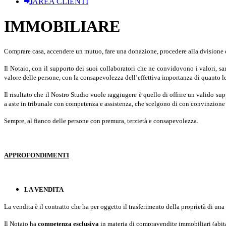
AREA CLIENTI
IMMOBILIARE
Comprare casa, accendere un mutuo, fare una donazione, procedere alla dvisione di 
Il Notaio, con il supporto dei suoi collaboratori che ne convidovono i valori, sarà
valore delle persone, con la consapevolezza dell’effettiva importanza di quanto le 
Il risultato che il Nostro Studio vuole raggiugere è quello di offrire un valido
a aste in tribunale con competenza e assistenza, che scelgono di con convinzione i
Sempre, al fianco delle persone con premura, terzietà e consapevolezza.
APPROFONDIMENTI
LA VENDITA
La vendita è il contratto che ha per oggetto il trasferimento della proprietà di una c
Il Notaio ha
competenza esclusiva
in materia di compravendite immobiliari (abitazi