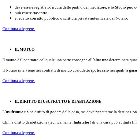
deve essere registrato: a cura delle parti o del mediatore, e lo Studio può 
può essere trascritto
è redatto con atto pubblico o scrittura privata autenticata dal Notaio.
Continua a leggere.
IL MUTUO
Il mutuo è il contratto col quale una parte consegna all’altra una determinata quantit
Il Notaio interviene nei contratti di mutuo cosiddetto
ipotecario
nei quali, a gara
Continua a leggere.
IL DIRITTO DI USUFRUTTO E DI ABITAZIONE
L’
usufruttuario
ha diritto di godere della cosa, ma deve rispettarne la destinazione
Chi ha diritto di abitazione (tecnicamente:
habitator
) di una casa può abitarla li
Continua a leggere.