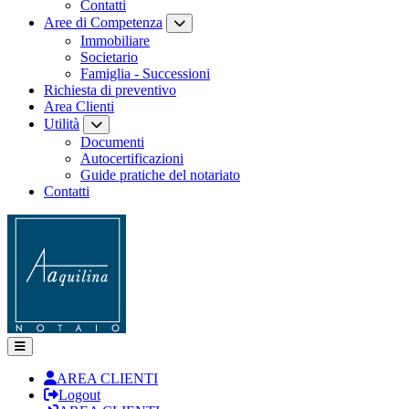
Contatti
Aree di Competenza
Immobiliare
Societario
Famiglia - Successioni
Richiesta di preventivo
Area Clienti
Utilità
Documenti
Autocertificazioni
Guide pratiche del notariato
Contatti
AREA CLIENTI
Logout