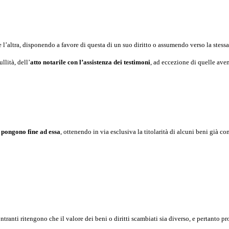
sce l’altra, disponendo a favore di questa di un suo diritto o assumendo verso la stes
llità, dell’
atto notarile con l’assistenza dei testimoni
, ad eccezione di quelle ave
 pongono fine ad essa
, ottenendo in via esclusiva la titolarità di alcuni beni già c
ranti ritengono che il valore dei beni o diritti scambiati sia diverso, e pertanto pr