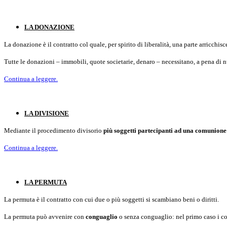
LA DONAZIONE
La donazione è il contratto col quale, per spirito di liberalità, una parte arricchi
Tutte le donazioni – immobili, quote societarie, denaro – necessitano, a pena di nu
Continua a leggere.
LA DIVISIONE
Mediante il procedimento divisorio
più soggetti partecipanti ad una comunione
Continua a leggere.
LA PERMUTA
La permuta è il contratto con cui due o più soggetti si scambiano beni o diritti.
La permuta può avvenire con
conguaglio
o senza conguaglio: nel primo caso i cont