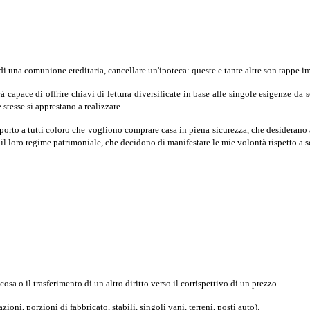
una comunione ereditaria, cancellare un'ipoteca: queste e tante altre son tappe impo
 capace di offrire chiavi di lettura diversificate in base alle singole esigenze da 
stesse si apprestano a realizzare.
 supporto a tutti coloro che vogliono comprare casa in piena sicurezza, che desider
l loro regime patrimoniale, che decidono di manifestare le mie volontà rispetto a sce
osa o il trasferimento di un altro diritto verso il corrispettivo di un prezzo.
oni, porzioni di fabbricato, stabili, singoli vani, terreni, posti auto).