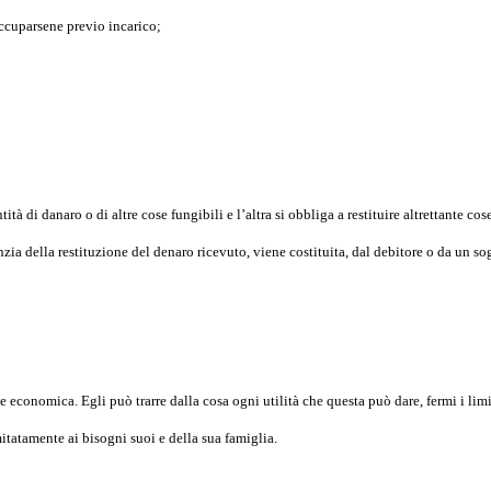
occuparsene previo incarico;
à di danaro o di altre cose fungibili e l’altra si obbliga a restituire altrettante cose
nzia della restituzione del denaro ricevuto, viene costituita, dal debitore o da un s
 economica. Egli può trarre dalla cosa ogni utilità che questa può dare, fermi i limit
mitatamente ai bisogni suoi e della sua famiglia.