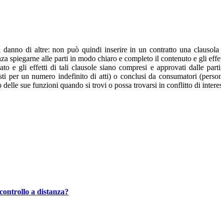
a danno di altre: non può quindi inserire in un contratto una clausola 
nza spiegarne alle parti in modo chiaro e completo il contenuto e gli effett
to e gli effetti di tali clausole siano compresi e approvati dalle parti, 
osti per un numero indefinito di atti) o conclusi da consumatori (person
 delle sue funzioni quando si trovi o possa trovarsi in conflitto di interess
controllo a distanza?