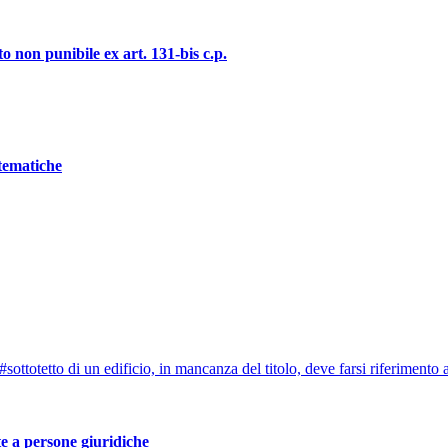
o non punibile ex art. 131-bis c.p.
stematiche
ottotetto di un edificio, in mancanza del titolo, deve farsi riferimento al
te a persone giuridiche