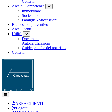
Contatti
Aree di Competenza
Immobiliare
Societario
Famiglia - Successioni
Richiesta di preventivo
Area Clienti
Utilità
Documenti
Autocertificazioni
Guide pratiche del notariato
Contatti
AREA CLIENTI
Logout