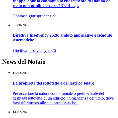
Inappellabile la condanna al risarcimento del danno da
reato non punibile ex art. 131-bis c.p.
Contrasti giurisprudenziali
05/08/2026
Direttiva Insolvency 2026: ambito applicativo e ricadute
sistematiche
Direttiva Insolvency 2026
News del Notaio
10/03/2020
La proprietà del sottotetto e del lastrico solare
Per accertare la natura condominiale o pertinenziale del
hashtag#sottotetto di un edificio, in mancanza del titolo, deve
farsi riferimento alle sue caratteristiche...
14/02/2020