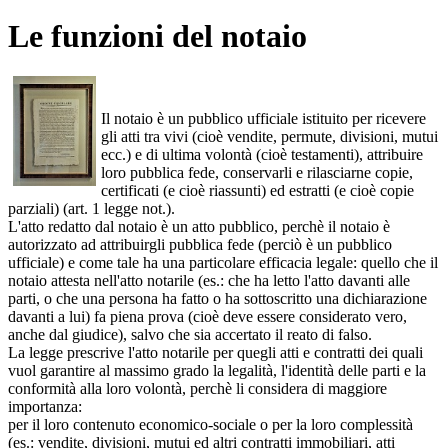
Le funzioni del notaio
Il notaio è un pubblico ufficiale istituito per ricevere
gli atti tra vivi (cioè vendite, permute, divisioni, mutui
ecc.) e di ultima volontà (cioè testamenti), attribuire
loro pubblica fede, conservarli e rilasciarne copie,
certificati (e cioè riassunti) ed estratti (e cioè copie
parziali) (art. 1 legge not.).
L'atto redatto dal notaio è un atto pubblico, perchè il notaio è
autorizzato ad attribuirgli pubblica fede (perciò è un pubblico
ufficiale) e come tale ha una particolare efficacia legale: quello che il
notaio attesta nell'atto notarile (es.: che ha letto l'atto davanti alle
parti, o che una persona ha fatto o ha sottoscritto una dichiarazione
davanti a lui) fa piena prova (cioè deve essere considerato vero,
anche dal giudice), salvo che sia accertato il reato di falso.
La legge prescrive l'atto notarile per quegli atti e contratti dei quali
vuol garantire al massimo grado la legalità, l'identità delle parti e la
conformità alla loro volontà, perchè li considera di maggiore
importanza:
per il loro contenuto economico-sociale o per la loro complessità
(es.: vendite, divisioni, mutui ed altri contratti immobiliari, atti