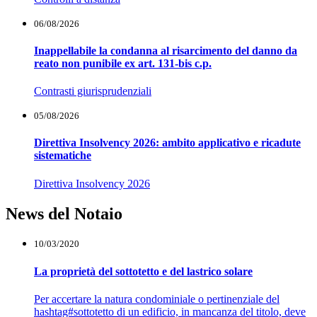
06/08/2026
Inappellabile la condanna al risarcimento del danno da
reato non punibile ex art. 131-bis c.p.
Contrasti giurisprudenziali
05/08/2026
Direttiva Insolvency 2026: ambito applicativo e ricadute
sistematiche
Direttiva Insolvency 2026
News del Notaio
10/03/2020
La proprietà del sottotetto e del lastrico solare
Per accertare la natura condominiale o pertinenziale del
hashtag#sottotetto di un edificio, in mancanza del titolo, deve